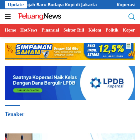
Langsung
Baru Budaya Kopi di Jakarta
Update
Koperasi BMI Group Tancap
ke
konten
Home
HotNews
Finansial
Sektor Riil
Kolom
Politik
Koperasi
Tenaker