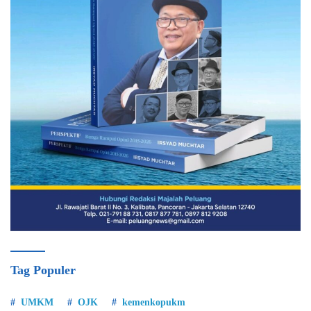
Tag Populer
UMKM
OJK
kemenkopukm