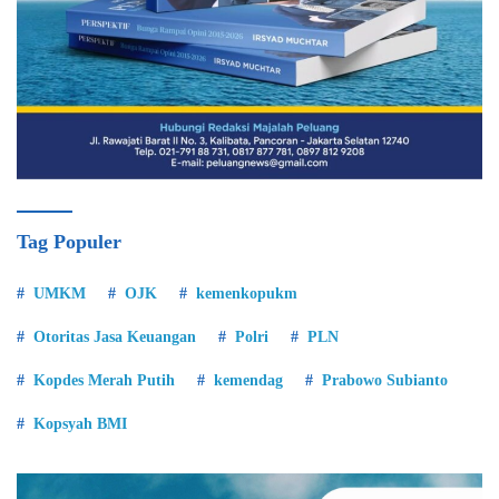
Tag Populer
UMKM
OJK
kemenkopukm
Otoritas Jasa Keuangan
Polri
PLN
Kopdes Merah Putih
kemendag
Prabowo Subianto
Kopsyah BMI