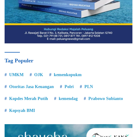
Tag Populer
UMKM
OJK
kemenkopukm
Otoritas Jasa Keuangan
Polri
PLN
Kopdes Merah Putih
kemendag
Prabowo Subianto
Kopsyah BMI