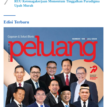
7
RUU Ketenagakerjaan Momentum Tinggalkan Paradigma
Upah Murah
Edisi Terbaru