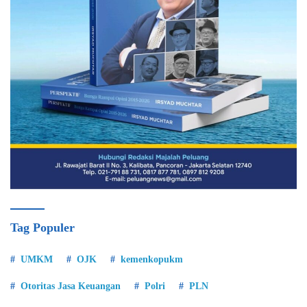
Tag Populer
UMKM
OJK
kemenkopukm
Otoritas Jasa Keuangan
Polri
PLN