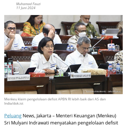
Muhamad Fauzi
11 Juni 2024
Menkeu klaim pengelolaan defisit APBN RI lebih baik dari AS dan
India/dok.ist
Peluang
News, Jakarta – Menteri Keuangan (Menkeu)
Sri Mulyani Indrawati menyatakan pengelolaan defisit