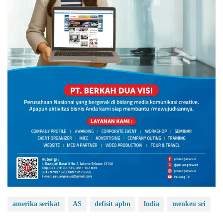
amerika serikat
AS
defisit apbn
India
menkeu sri