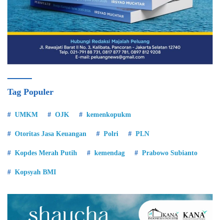
Tag Populer
UMKM
OJK
kemenkopukm
Otoritas Jasa Keuangan
Polri
PLN
Kopdes Merah Putih
kemendag
Prabowo Subianto
Kopsyah BMI