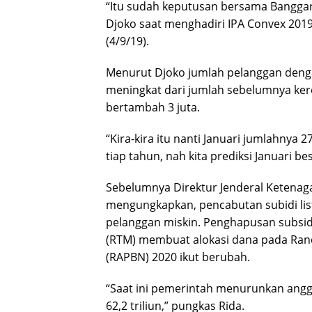
“Itu sudah keputusan bersama Bangga
Djoko saat menghadiri IPA Convex 2019 
(4/9/19).
Menurut Djoko jumlah pelanggan denga
meningkat dari jumlah sebelumnya ker
bertambah 3 juta.
“Kira-kira itu nanti Januari jumlahnya
tiap tahun, nah kita prediksi Januari be
Sebelumnya Direktur Jenderal Ketenag
mengungkapkan, pencabutan subidi list
pelanggan miskin. Penghapusan subsid
(RTM) membuat alokasi dana pada Ran
(RAPBN) 2020 ikut berubah.
“Saat ini pemerintah menurunkan angga
62,2 triliun,” pungkas Rida.