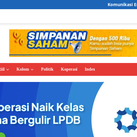
Komunikasi Empati Antar Ja
iil
Kolom
Politik
Koperasi
Index