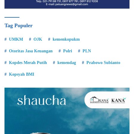
Tag Populer
UMKM
OJK
kemenkopukm
Otoritas Jasa Keuangan
Polri
PLN
Kopdes Merah Putih
kemendag
Prabowo Subianto
Kopsyah BMI