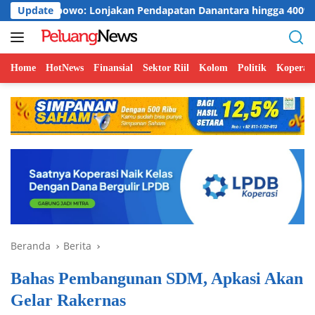
Langsung
owo: Lonjakan Pendapatan Danantara hingga 400% Perlu Verifika
Update
ke
konten
Home
HotNews
Finansial
Sektor Riil
Kolom
Politik
Koperasi
Beranda
Berita
Bahas Pembangunan SDM, Apkasi Akan
Gelar Rakernas