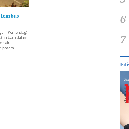
p Tembus
6
ngan (Kemendag)
7
atan baru dalam
melalui
ejahtera,
Edi