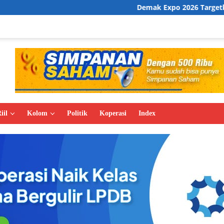
Demak Expo 2026 Targetkan Transaksi Rp5
iil
Kolom
Politik
Koperasi
Index