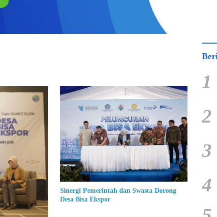
Ber
1
2
3
4
Sinergi Pemerintah dan Swasta Dorong
Desa Bisa Ekspor
5