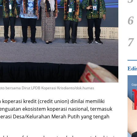
6
7
Edi
oto bersama Dirut LPDB Koperasi Krisdianto/dok.humas
koperasi kredit (credit union) dinilai memiliki
penguatan ekosistem koperasi nasional, termasuk
rasi Desa/Kelurahan Merah Putih yang tengah