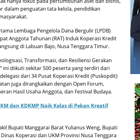
idak hanya fokus pada pertumbuhan aset dan bisnis,
ar dalam penguatan tata kelola, pendidikan
masyarakat.
Utama Lembaga Pengelola Dana Bergulir (LPDB)
pat Anggota Tahunan (RAT) Induk Koperasi Kredit
angsung di Labuan Bajo, Nusa Tenggara Timur.
logisasi, Transformasi, dan Resiliensi Gerakan
ni diikuti sekitar 500 peserta yang terdiri dari
legasi dari 34 Pusat Koperasi Kredit (Puskopdit)
giatan juga dirangkaikan dengan Open Forum,
meran Hasil Usaha Anggota, dan Festival Budaya.
KM dan KDKMP Naik Kelas di Pekan Kreatif
akil Bupati Manggarai Barat Yulianus Weng, Bupati
 Dinas Koperasi dan UKM Provinsi Nusa Tenggara