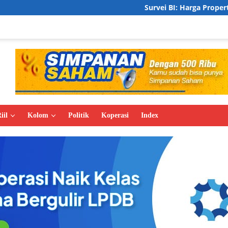
Survei BI: Harga Properti Residensial Triwu
iil
Kolom
Politik
Koperasi
Index