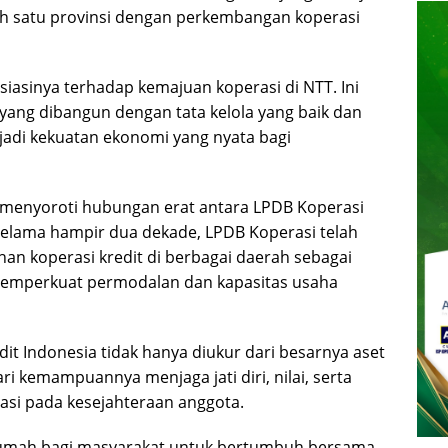
alah satu provinsi dengan perkembangan koperasi
siasinya terhadap kemajuan koperasi di NTT. Ini
ang dibangun dengan tata kelola yang baik dan
i kekuatan ekonomi yang nyata bagi
a menyoroti hubungan erat antara LPDB Koperasi
 Selama hampir dua dekade, LPDB Koperasi telah
n koperasi kredit di berbagai daerah sebagai
emperkuat permodalan dan kapasitas usaha
it Indonesia tidak hanya diukur dari besarnya aset
i kemampuannya menjaga jati diri, nilai, serta
tasi pada kesejahteraan anggota.
 rumah bagi masyarakat untuk bertumbuh bersama.