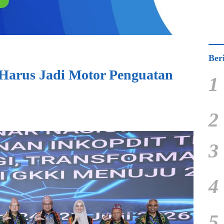
Ber
Harus Jadi Motor Penguatan
1
2
3
4
5