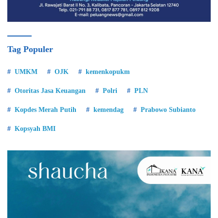
Tag Populer
UMKM
OJK
kemenkopukm
Otoritas Jasa Keuangan
Polri
PLN
Kopdes Merah Putih
kemendag
Prabowo Subianto
Kopsyah BMI