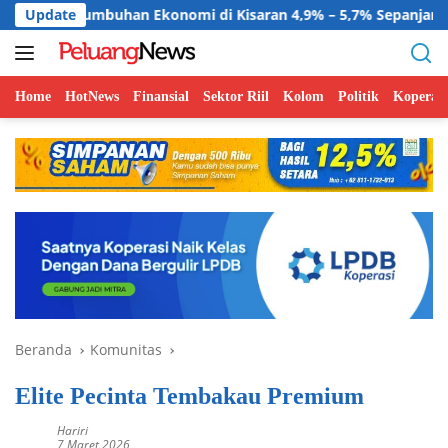
Langsung
n Ekonomi di Kisaran 4,9% – 5,7% Sepanjang 2026
Update
BGN 
ke
konten
Home
HotNews
Finansial
Sektor Riil
Kolom
Politik
Koperasi
Beranda
Komunitas
Elite Pecinta Tembakau Premium
Hariri
7 Maret 2026