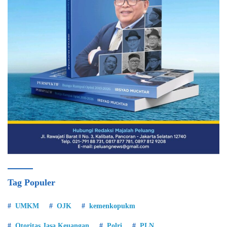
Tag Populer
UMKM
OJK
kemenkopukm
Otoritas Jasa Keuangan
Polri
PLN