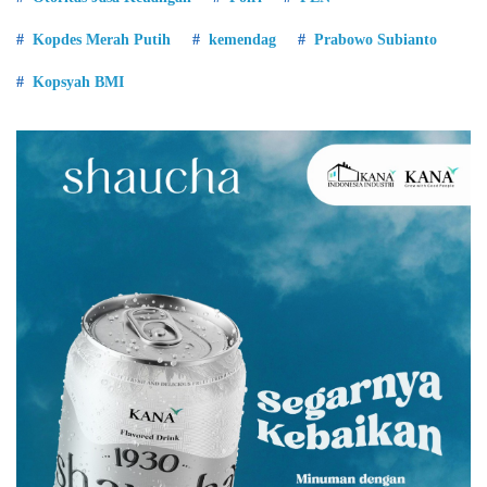
Kopdes Merah Putih
kemendag
Prabowo Subianto
Kopsyah BMI