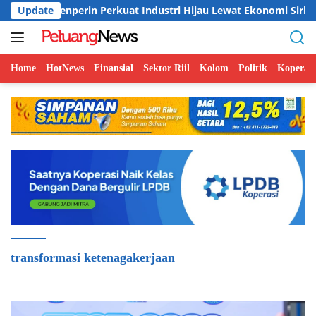
Langsung
in Perkuat Industri Hijau Lewat Ekonomi Sirkular
Update
Atda
ke
konten
Home
HotNews
Finansial
Sektor Riil
Kolom
Politik
Koperasi
transformasi ketenagakerjaan