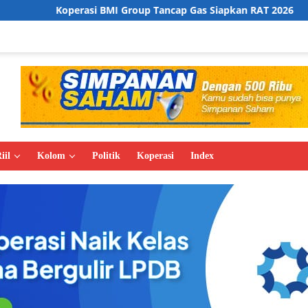
 BMI Group Tancap Gas Siapkan RAT 2026
Istana Bantah
iil
Kolom
Politik
Koperasi
Index