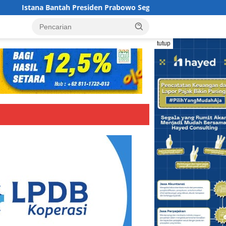
 Presiden Prabowo Segera Merombak Kabinet Merah Putih
tutup