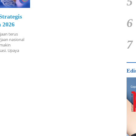
5
trategis
6
a 2026
jaan terus
jaan nasional
7
emakin
sasi. Upaya
Edi