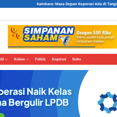
ambara: Masa Depan Koperasi Ada di Tangan Anak Muda
iil
Kolom
Politik
Koperasi
Index