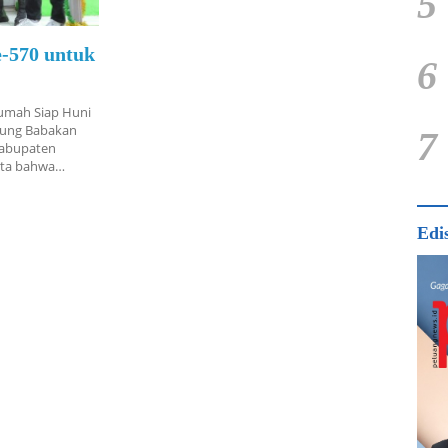
5
-570 untuk
6
umah Siap Huni
pung Babakan
7
Kabupaten
yata bahwa…
Edi