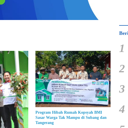
Ber
1
2
3
4
Program Hibah Rumah Kopsyah BMI
Sasar Warga Tak Mampu di Subang dan
Tangerang