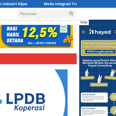
oda Integrasi Transportasi Jabodetabek dan Nippon Signal Kerj
tutup