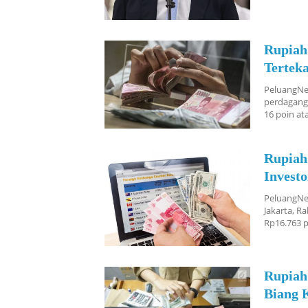
Rupiah
Terteka
PeluangNew
perdaganga
16 poin at
Rupiah
Invest
PeluangNew
Jakarta, R
Rp16.763 p
Rupiah
Biang 