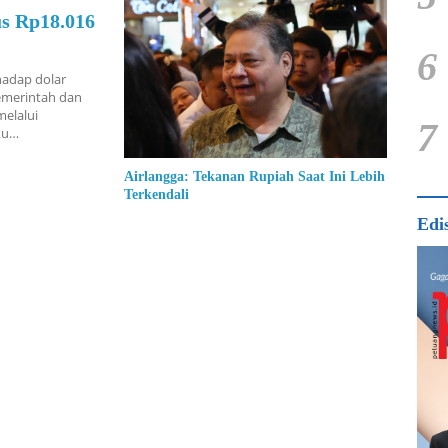
s Rp18.016
6
hadap dolar
pemerintah dan
elalui
7
uku…
Airlangga: Tekanan Rupiah Saat Ini Lebih
Terkendali
Edi