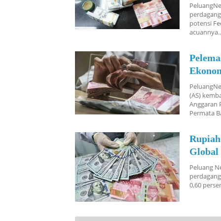
PeluangNew
perdaganga
potensi F
acuannya
Pelema
Ekonom
PeluangNew
(AS) kemba
Anggaran 
Permata B
Rupiah
Global
Peluang Ne
perdaganga
0,60 perse