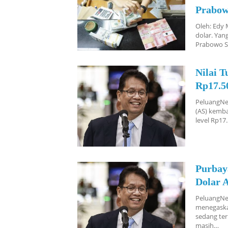
Prabo
Oleh: Edy 
dolar. Yan
Prabowo S
Nilai 
Rp17.5
PeluangNew
(AS) kemba
level Rp17
Purbay
Dolar A
PeluangNe
menegaskan
sedang ter
masih…