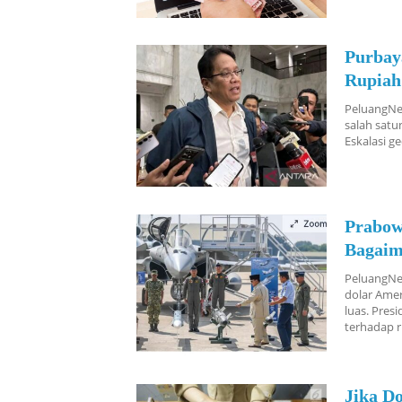
Purbay
Rupiah
PeluangNew
salah satu
Eskalasi g
Prabow
Bagai
PeluangNew
dolar Amer
luas. Pre
terhadap r
Jika D