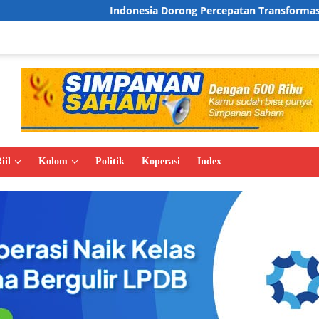
onesia Dorong Percepatan Transformasi Industri Hijau
M
iil
Kolom
Politik
Koperasi
Index