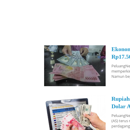
Ekonom
Rp17.5
PeluangNe
memperkira
Namun begi
Rupiah
Dolar 
PeluangNew
(AS) terus
perdaganga