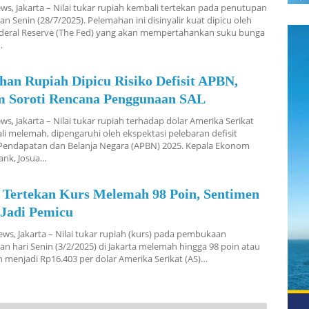
s, Jakarta – Nilai tukar rupiah kembali tertekan pada penutupan
n Senin (28/7/2025). Pelemahan ini disinyalir kuat dipicu oleh
ederal Reserve (The Fed) yang akan mempertahankan suku bunga
…
han Rupiah Dipicu Risiko Defisit APBN,
 Soroti Rencana Penggunaan SAL
s, Jakarta – Nilai tukar rupiah terhadap dolar Amerika Serikat
li melemah, dipengaruhi oleh ekspektasi pelebaran defisit
Pendapatan dan Belanja Negara (APBN) 2025. Kepala Ekonom
ank, Josua…
 Tertekan Kurs Melemah 98 Poin, Sentimen
 Jadi Pemicu
ws, Jakarta – Nilai tukar rupiah (kurs) pada pembukaan
n hari Senin (3/2/2025) di Jakarta melemah hingga 98 poin atau
n menjadi Rp16.403 per dolar Amerika Serikat (AS)…