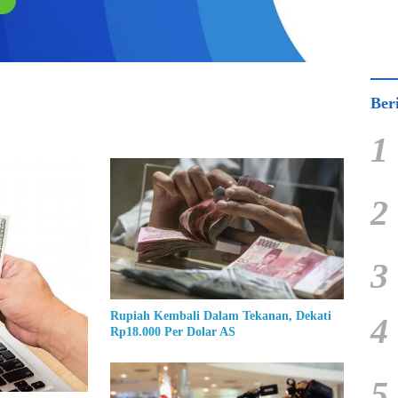
Ber
1
2
3
Rupiah Kembali Dalam Tekanan, Dekati
4
Rp18.000 Per Dolar AS
5