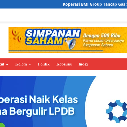
Koperasi BMI Group Tancap Gas Siapkan RAT 2026
iil
Kolom
Politik
Koperasi
Index