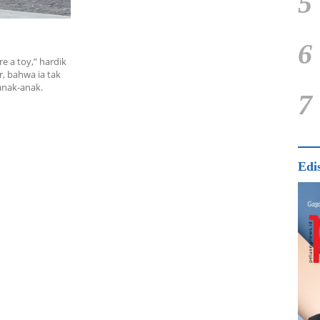
5
6
e a toy,” hardik
, bahwa ia tak
anak-anak.
7
Edi