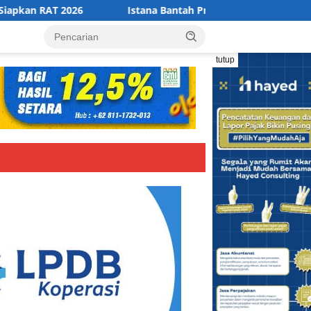
Istana Bantah Presiden Prabowo Segera Merombak Kabine
tutup