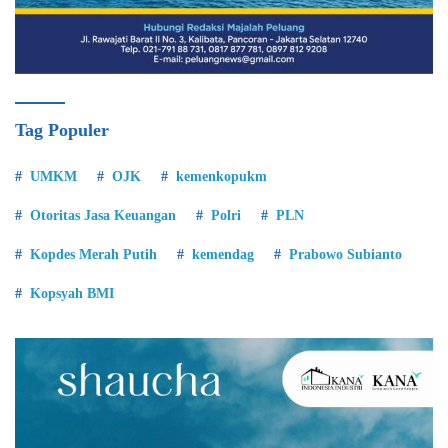
Tag Populer
UMKM
OJK
kemenkopukm
Otoritas Jasa Keuangan
Polri
PLN
Kopdes Merah Putih
kemendag
Prabowo Subianto
Kopsyah BMI