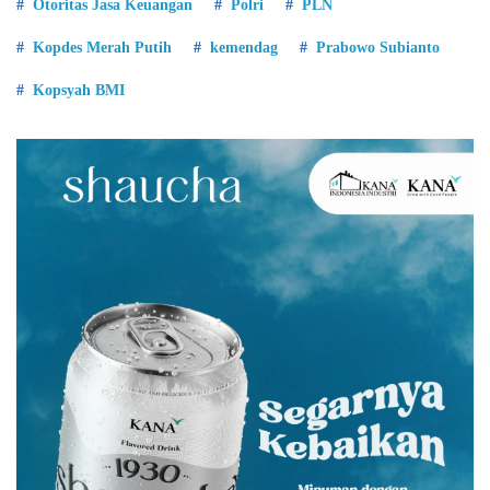
Otoritas Jasa Keuangan
Polri
PLN
Kopdes Merah Putih
kemendag
Prabowo Subianto
Kopsyah BMI