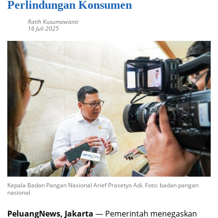
Perlindungan Konsumen
Ratih Kusumawanti
16 Juli 2025
Kepala Badan Pangan Nasional Arief Prasetyo Adi. Foto: badan pangan
nasional
PeluangNews, Jakarta
— Pemerintah menegaskan