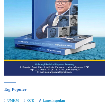
Tag Populer
UMKM
OJK
kemenkopukm