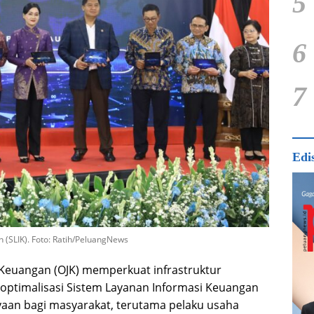
5
6
7
Edi
(SLIK). Foto: Ratih/PeluangNews
 Keuangan (OJK) memperkuat infrastruktur
i optimalisasi Sistem Layanan Informasi Keuangan
aan bagi masyarakat, terutama pelaku usaha