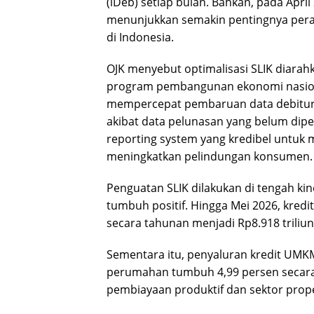
(iDeb) setiap bulan. Bahkan, pada April
menunjukkan semakin pentingnya pera
di Indonesia.
OJK menyebut optimalisasi SLIK diara
program pembangunan ekonomi nasiona
mempercepat pembaruan data debitur
akibat data pelunasan yang belum dipe
reporting system yang kredibel untuk 
meningkatkan pelindungan konsumen.
Penguatan SLIK dilakukan di tengah kin
tumbuh positif. Hingga Mei 2026, kred
secara tahunan menjadi Rp8.918 triliun
Sementara itu, penyaluran kredit UMKM 
perumahan tumbuh 4,99 persen secara
pembiayaan produktif dan sektor proper