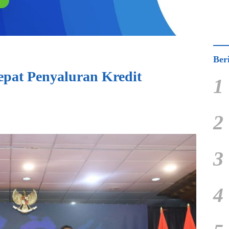
Ber
pat Penyaluran Kredit
1
2
3
4