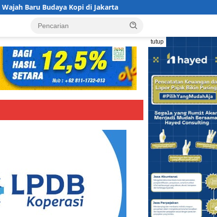
a Kopi di Jakarta
Koperasi BMI Group Tancap Gas Siapk
tutup