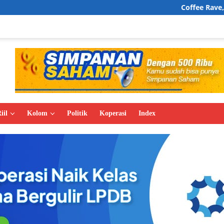
Coffee Rave, Wajah Baru Buday
iil
Kolom
Politik
Koperasi
Index