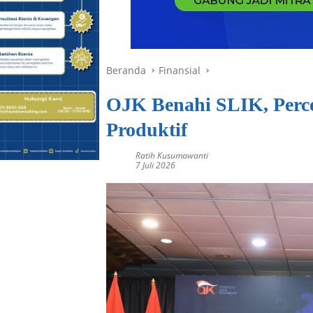
Beranda
Finansial
OJK Benahi SLIK, Perce
Produktif
Ratih Kusumawanti
7 Juli 2026