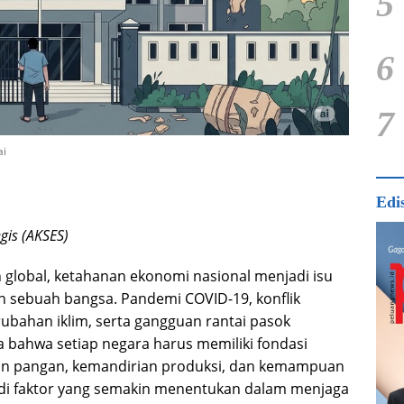
5
6
7
ai
Pertanian Jepang
Edi
gis (AKSES)
 global, ketahanan ekonomi nasional menjadi isu
 sebuah bangsa. Pandemi COVID-19, konflik
rubahan iklim, serta gangguan rantai pasok
a bahwa setiap negara harus memiliki fondasi
an pangan, kemandirian produksi, dan kemampuan
di faktor yang semakin menentukan dalam menjaga