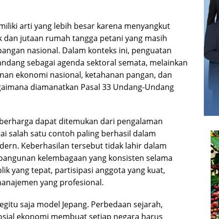
iliki arti yang lebih besar karena menyangkut
k dan jutaan rumah tangga petani yang masih
angan nasional. Dalam konteks ini, penguatan
ipandang sebagai agenda sektoral semata, melainkan
unan ekonomi nasional, ketahanan pangan, dan
gaimana diamanatkan Pasal 33 Undang-Undang
 berharga dapat ditemukan dari pengalaman
gai salah satu contoh paling berhasil dalam
rn. Keberhasilan tersebut tidak lahir dalam
mbangunan kelembagaan yang konsisten selama
ik yang tepat, partisipasi anggota yang kuat,
manajemen yang profesional.
egitu saja model Jepang. Perbedaan sejarah,
 sosial ekonomi membuat setiap negara harus