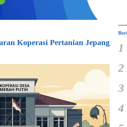
Ber
jaran Koperasi Pertanian Jepang
1
2
3
4