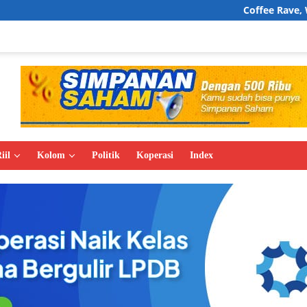
Coffee Rave, Wajah Baru Budaya
iil
Kolom
Politik
Koperasi
Index