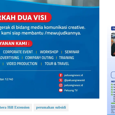
era Hill Extension
perumahan subsidi