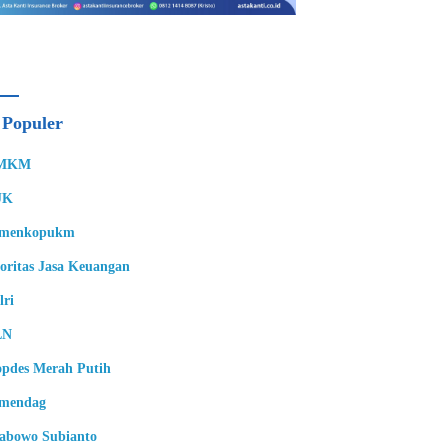
 Populer
MKM
JK
emenkopukm
oritas Jasa Keuangan
lri
LN
pdes Merah Putih
mendag
abowo Subianto