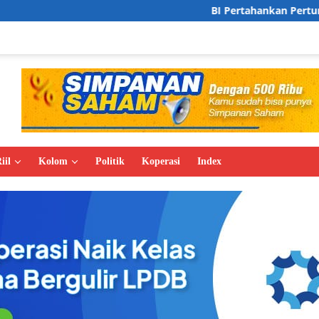
BI Pertahankan Pertumbuhan Ekonomi di
iil
Kolom
Politik
Koperasi
Index