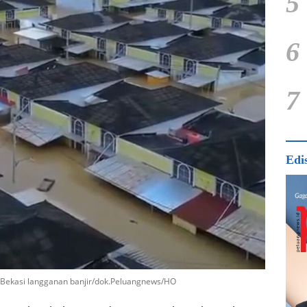
5
6
7
Edi
n Bekasi langganan banjir/dok.Peluangnews/HO