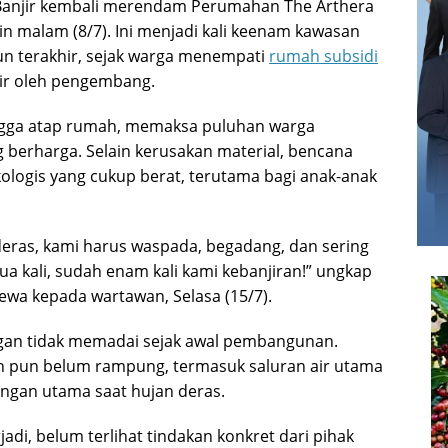
Banjir kembali merendam Perumahan The Arthera
nin malam (8/7). Ini menjadi kali keenam kawasan
hun terakhir, sejak warga menempati
rumah subsidi
jir oleh pengembang.
hingga atap rumah, memaksa puluhan warga
erharga. Selain kerusakan material, bencana
ologis yang cukup berat, terutama bagi anak-anak
deras, kami harus waspada, begadang, dan sering
dua kali, sudah enam kali kami kebanjiran!” ungkap
wa kepada wartawan, Selasa (15/7).
ngan tidak memadai sejak awal pembangunan.
an pun belum rampung, termasuk saluran air utama
ngan utama saat hujan deras.
rjadi, belum terlihat tindakan konkret dari pihak