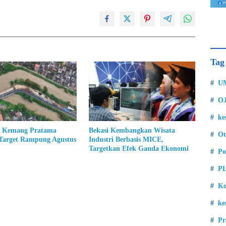
Tag
U
O
k
 Kemang Pratama
Bekasi Kembangkan Wisata
Ot
 Target Rampung Agustus
Industri Berbasis MICE,
Targetkan Efek Ganda Ekonomi
Po
P
Ko
ke
Pr