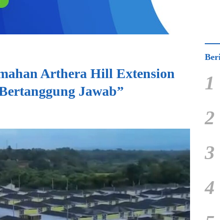
Ber
mahan Arthera Hill Extension
1
 Bertanggung Jawab”
2
3
4