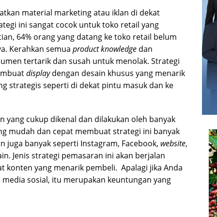
kan material marketing atau iklan di dekat
egi ini sangat cocok untuk toko retail yang
ian, 64% orang yang datang ke toko retail belum
ya. Kerahkan semua
product knowledge
dan
men tertarik dan susah untuk menolak. Strategi
membuat
display
dengan desain khusus yang menarik
strategis seperti di dekat pintu masuk dan ke
an yang cukup dikenal dan dilakukan oleh banyak
ang mudah dan cepat membuat strategi ini banyak
han juga banyak seperti Instagram, Facebook,
website
,
in. Jenis strategi pemasaran ini akan berjalan
t konten yang menarik pembeli. Apalagi jika Anda
m media sosial, itu merupakan keuntungan yang