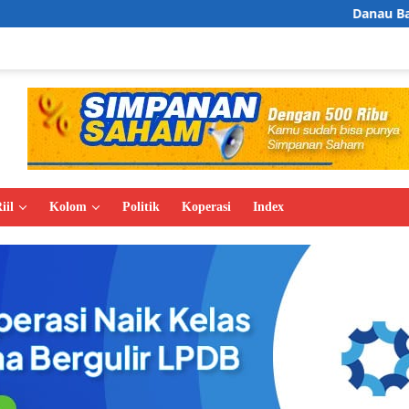
Danau Bakuok Kampar, D
iil
Kolom
Politik
Koperasi
Index