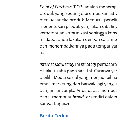
Point of Purchase
(POP) adalah menempat
produk yang sedang dipromosikan. Strat
menjual aneka produk. Menurut penelit
menentukan produk yang akan dibelin
kemampuan komunikasi sehingga konsu
ini dapat anda lakukan dengan cara 
dan menempatkannya pada tempat yang 
luar.
Internet Marketing
.
Ini strategi pemasar
pelaku usaha pada saat ini. Caranya y
dipilih. Media sosial yang menjadi pili
email marketing dan banyak lagi yang la
dengan lancar jika Anda dapat membua
dapat membuat
brand
tersendiri dala
sangat bagus.●
Berita Terkait