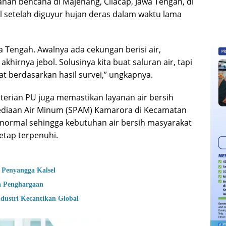
n bencana di Majenang, Cilacap, Jawa Tengah, di
ol setelah diguyur hujan deras dalam waktu lama
a Tengah. Awalnya ada cekungan berisi air,
hirnya jebol. Solusinya kita buat saluran air, tapi
hat berdasarkan hasil survei,” ungkapnya.
terian PU juga memastikan layanan air bersih
nyediaan Air Minum (SPAM) Kamarora di Kecamatan
i normal sehingga kebutuhan air bersih masyarakat
tap terpenuhi.
 Penyangga Kalsel
a Penghargaan
dustri Kecantikan Global