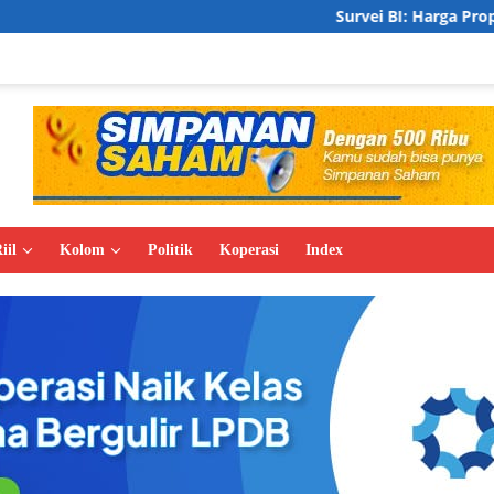
Survei BI: Harga Properti Residensial Tri
iil
Kolom
Politik
Koperasi
Index