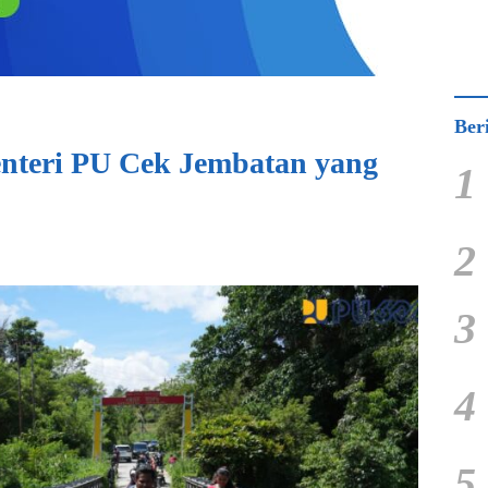
Ber
nteri PU Cek Jembatan yang
1
2
3
4
5