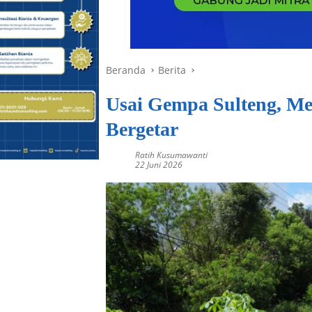
Beranda
Berita
Usai Gempa Sulteng, Me
Bergetar
Ratih Kusumawanti
22 Juni 2026