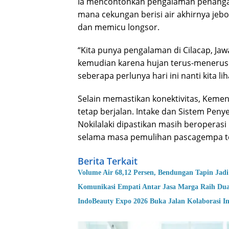
Ia mencontohkan pengalaman penangana
mana cekungan berisi air akhirnya jeb
dan memicu longsor.
“Kita punya pengalaman di Cilacap, Jaw
kemudian karena hujan terus-menerus ak
seberapa perlunya hari ini nanti kita li
Selain memastikan konektivitas, Kemen
tetap berjalan. Intake dan Sistem Pe
Nokilalaki dipastikan masih beroperas
selama masa pemulihan pascagempa te
Berita Terkait
Volume Air 68,12 Persen, Bendungan Tapin Jadi
Komunikasi Empati Antar Jasa Marga Raih Du
IndoBeauty Expo 2026 Buka Jalan Kolaborasi In