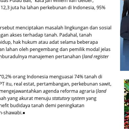
as Pulau Bali,” kata Jan Willem van Gelder,
12,3 juta ha lahan perkebunan di Indonesia, 95%
tersebut menciptakan masalah lingkungan dan sosial
ngan akses terhadap tanah. Padahal, tanah
hidup, hak hukum atau adat selama beberapa
an lahan oleh pengembang dan pemilik modal jelas
amburadulnya manajemen pertanahan (
land register
 “0,2% orang Indonesia menguasai 74% tanah di
PT itu, real estat, pertambangan, perkebunan sawit,
 mengejawantahkan agenda reforma agraria (
land
nah yang akurat menuju
statutory system
yang
nefit budidaya tanah demi peningkatan
sh-shawabi.●