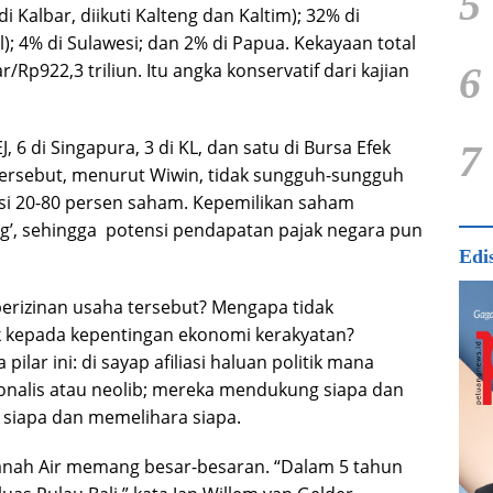
5
i Kalbar, diikuti Kalteng dan Kaltim); 32% di
l); 4% di Sulawesi; dan 2% di Papua. Kekayaan total
Rp922,3 triliun. Itu angka konservatif dari kajian
6
 6 di Singapura, 3 di KL, dan satu di Bursa Efek
7
ersebut, menurut Wiwin, tidak sungguh-sungguh
asi 20-80 persen saham. Kepemilikan saham
g’, sehingga potensi pendapatan pajak negara pun
Edi
perizinan usaha tersebut? Mengapa tidak
ak kepada kepentingan ekonomi kerakyatan?
pilar ini: di sayap afiliasi haluan politik mana
sionalis atau neolib; mereka mendukung siapa dan
a siapa dan memelihara siapa.
Tanah Air memang besar-besaran. “Dalam 5 tahun