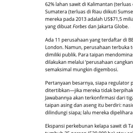
62% lahan sawit di Kalimantan (terluas d
Sumatera (terluas di Riau diikuti Sumse
mereka pada 2013 adalah US$71,5 miliar/
yang dibuat
Forbes
dan Jakarta Globe.
Ada 11 perusahaan yang terdaftar di BEJ,
London. Namun, perusahaan terbuka t
dimiliki publik. Para taipan mendomin
dilakukan melalui ‘perusahaan cangkan
semaksimal mungkin digembosi.
Pertanyaan besarnya, siapa regulator 
ditertibkan—jika mereka tidak berpih
Jawabannya akan terkonfirmasi dari tiga 
taipan asing dan aseng itu berdiri: na
dilindungi siapa; lalu mereka dipelihar
Ekspansi perkebunan kelapa sawit di 