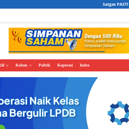
Satgas PASTI Tutup 1.220 Entit
iil
Kolom
Politik
Koperasi
Index