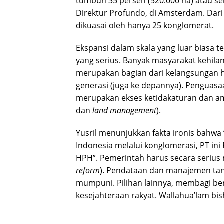
tumbuh 35 persen (520.000 ha) atau selu
Direktur Profundo, di Amsterdam. Dari 
dikuasai oleh hanya 25 konglomerat.
Ekspansi dalam skala yang luar biasa 
yang serius. Banyak masyarakat kehila
merupakan bagian dari kelangsungan 
generasi (juga ke depannya). Penguasa
merupakan ekses ketidakaturan dan 
dan
land management
).
Yusril menunjukkan fakta ironis bahwa
Indonesia melalui konglomerasi, PT ini 
HPH”. Pemerintah harus secara serius
reform
). Pendataan dan manajemen ta
mumpuni. Pilihan lainnya, membagi be
kesejahteraan rakyat. Wallahua’lam bi