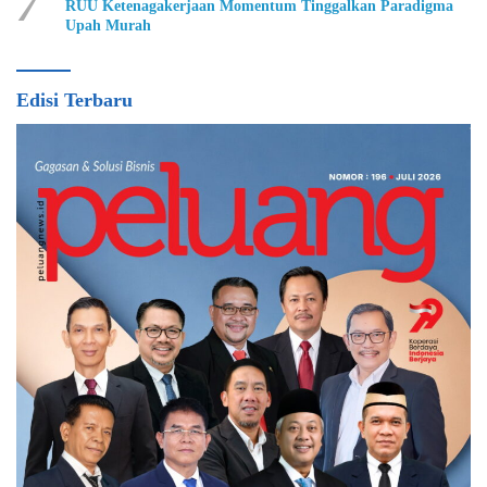
7
RUU Ketenagakerjaan Momentum Tinggalkan Paradigma
Upah Murah
Edisi Terbaru