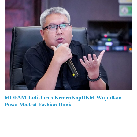
MOFAM Jadi Jurus KemenKopUKM Wujudkan
Pusat Modest Fashion Dunia