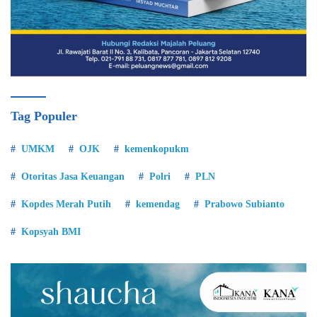
Tag Populer
UMKM
OJK
kemenkopukm
Otoritas Jasa Keuangan
Polri
PLN
Kopdes Merah Putih
kemendag
Prabowo Subianto
Kopsyah BMI