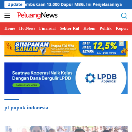
Langsung
kaan 13.000 Dapur MBG, Ini Penjelasannya
Update
Menkop Bangu
ke
konten
Home
HotNews
Finansial
Sektor Riil
Kolom
Politik
Koperasi
pt pupuk indonesia