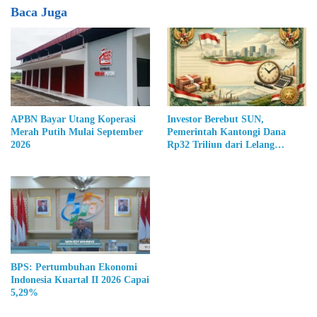
Baca Juga
APBN Bayar Utang Koperasi
Investor Berebut SUN,
Merah Putih Mulai September
Pemerintah Kantongi Dana
2026
Rp32 Triliun dari Lelang
Terbaru
BPS: Pertumbuhan Ekonomi
Indonesia Kuartal II 2026 Capai
5,29%