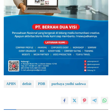
APBN
defisit
PDB
purbaya yudhi sadewa