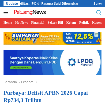
Langsung
, JPO di Rasuna Said Dibongkar
Update
Survei BI: Harga Properti
ke
konten
Home
HotNews
Finansial
Sektor Riil
Kolom
Politik
Koperasi
Beranda
Ekonomi
Purbaya: Defisit APBN 2026 Capai
Rp734,3 Triliun