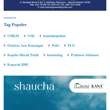
Tag Populer
UMKM
OJK
kemenkopukm
Otoritas Jasa Keuangan
Polri
PLN
Kopdes Merah Putih
kemendag
Prabowo Subianto
Kopsyah BMI