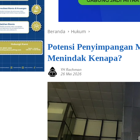
Beranda
Hukum
Potensi Penyimpangan 
Menindak Kenapa?
YH Rachman
26 Mei 2026