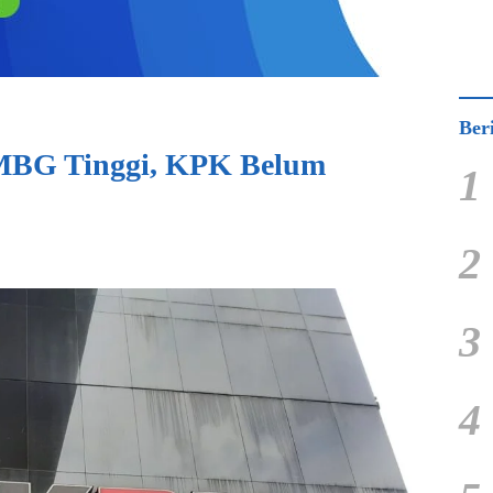
Ber
MBG Tinggi, KPK Belum
1
2
3
4