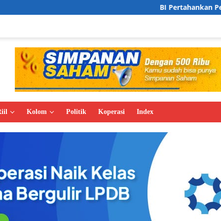
BI Pertahankan Pertumbuhan Ekonomi 
iil
Kolom
Politik
Koperasi
Index