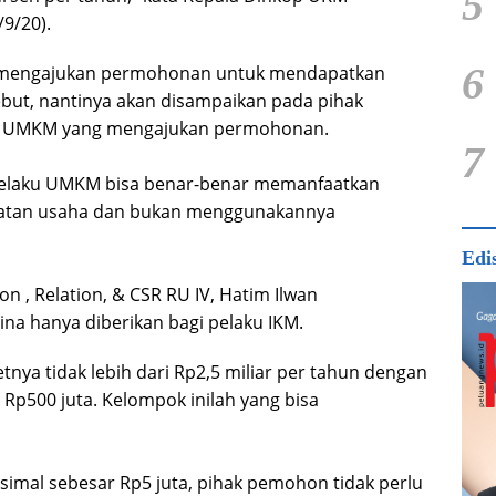
5
/9/20).
6
a mengajukan permohonan untuk mendapatkan
but, nantinya akan disampaikan pada pihak
15 UMKM yang mengajukan permohonan.
7
a pelaku UMKM bisa benar-benar memanfaatkan
giatan usaha dan bukan menggunakannya
Edi
, Relation, & CSR RU IV, Hatim Ilwan
na hanya diberikan bagi pelaku IKM.
nya tidak lebih dari Rp2,5 miliar per tahun dengan
 Rp500 juta. Kelompok inilah yang bisa
imal sebesar Rp5 juta, pihak pemohon tidak perlu