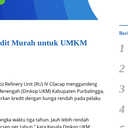
Ber
redit Murah untuk UMKM
1
2
) Refinery Unit (RU) IV Cilacap menggandeng
3
 Menengah (Dinkop UKM) Kabupaten Purbalingga,
rkan kredit dengan bunga rendah pada pelaku
4
gka waktu tiga tahun. Jauh lebih rendah
rsen per tahun,” kata Kepala Dinkop UKM