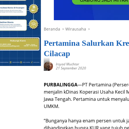
Beranda
Wirausaha
Pertamina Salurkan K
Cilacap
Irsyad Muchtar
21 September 2020
I
l
u
PURBALINGGA
—PT Pertamina (Persero
s
t
menjalin kDinas Koperasi Usaha Kecil
r
a
Jawa Tengah. Pertamina untuk menyalu
s
UMKM.
i
-
F
”Bunganya hanya enam persen untuk jan
o
t
dibandingkan bunga KUR yang tujuh pe