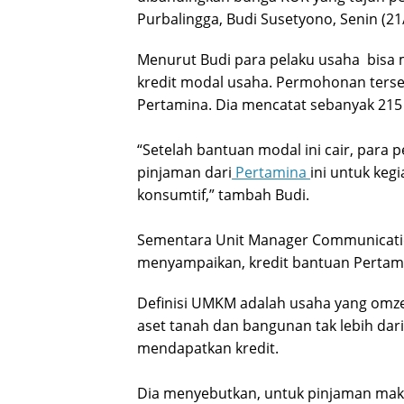
o
Purbalingga, Budi Susetyono, Senin (21
:
C
N
Menurut Budi para pelaku usaha bis
B
C
kredit modal usaha. Permohonan terse
.
Pertamina. Dia mencatat sebanyak 2
“Setelah bantuan modal ini cair, par
pinjaman dari
Pertamina
ini untuk ke
konsumtif,” tambah Budi.
Sementara Unit Manager Communication 
menyampaikan, kredit bantuan Pertami
Definisi UMKM adalah usaha yang omzet
aset tanah dan bangunan tak lebih dari
mendapatkan kredit.
Dia menyebutkan, untuk pinjaman maks