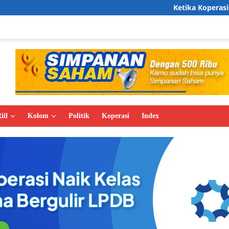
Ketika Koperasi Desa Merah Pu
iil
Kolom
Politik
Koperasi
Index