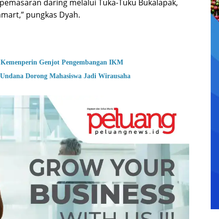
si pemasaran daring melalui Tuka-Tuku Bukalapak,
mart,” pungkas Dyah.
en, Kemenperin Genjot Pengembangan IKM
ndana Dorong Mahasiswa Jadi Wirausaha