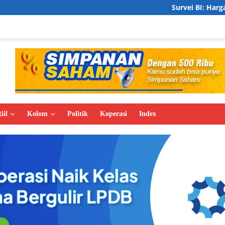
Survei BI: Harga Properti Residen
iil
Kolom
Politik
Koperasi
Index