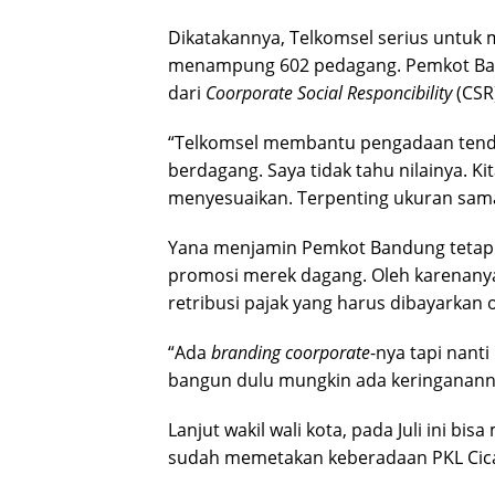
Dikatakannya, Telkomsel serius untuk
menampung 602 pedagang. Pemkot Band
dari
Coorporate Social Responcibility
(CSR)
“Telkomsel membantu pengadaan tend
berdagang. Saya tidak tahu nilainya. K
menyesuaikan. Terpenting ukuran sama
Yana menjamin Pemkot Bandung tetap 
promosi merek dagang. Oleh karenany
retribusi pajak yang harus dibayarkan 
“Ada
branding coorporate
-nya tapi nanti
bangun dulu mungkin ada keringananny
Lanjut wakil wali kota, pada Juli ini b
sudah memetakan keberadaan PKL Cicada