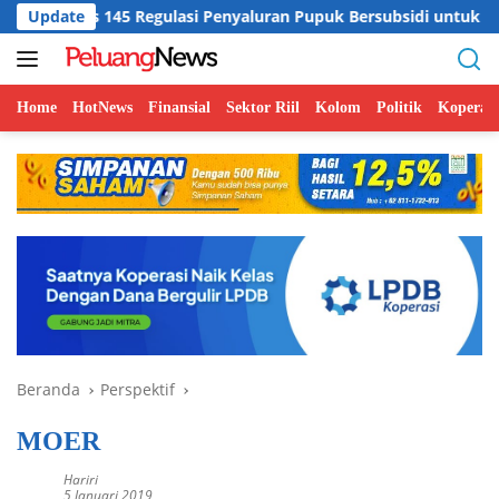
Langsung
Regulasi Penyaluran Pupuk Bersubsidi untuk Kemudahan Petani
Update
ke
konten
Home
HotNews
Finansial
Sektor Riil
Kolom
Politik
Koperasi
Beranda
Perspektif
MOER
Hariri
5 Januari 2019