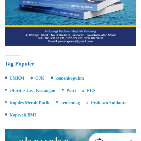
Tag Populer
UMKM
OJK
kemenkopukm
Otoritas Jasa Keuangan
Polri
PLN
Kopdes Merah Putih
kemendag
Prabowo Subianto
Kopsyah BMI