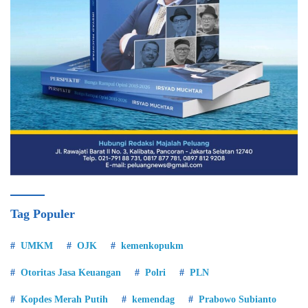
Tag Populer
UMKM
OJK
kemenkopukm
Otoritas Jasa Keuangan
Polri
PLN
Kopdes Merah Putih
kemendag
Prabowo Subianto