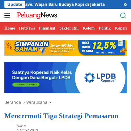
Langsung
Rave, Wajah Baru Budaya Kopi di Jakarta
Update
Koperasi BMI G
ke
konten
Home
HotNews
Finansial
Sektor Riil
Kolom
Politik
Koperasi
Beranda
Wirausaha
Mencermati Tiga Strategi Pemasaran
Hariri
5 Maret 2019