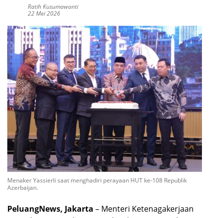
Ratih Kusumawanti
22 Mei 2026
Menaker Yassierli saat menghadiri perayaan HUT ke-108 Republik
Azerbaijan.
PeluangNews, Jakarta
– Menteri Ketenagakerjaan