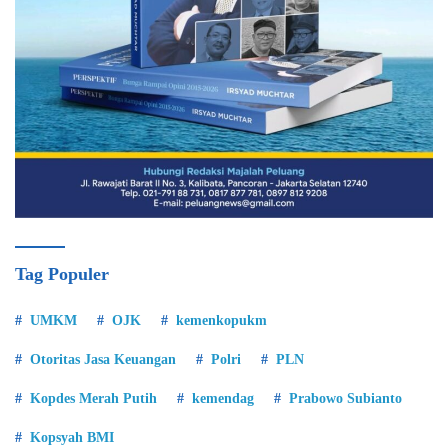
Tag Populer
UMKM
OJK
kemenkopukm
Otoritas Jasa Keuangan
Polri
PLN
Kopdes Merah Putih
kemendag
Prabowo Subianto
Kopsyah BMI