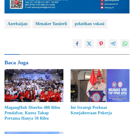
Azerbaijan
Menaker Yassierli
pelatihan vokasi
Baca Juga
MagangHub Diserbu 400 Ribu
Ini Strategi Perkuat
Pendaftar, Kuota Tahap
Kesejahteraan Pekerja
Pertama Hanya 50 Ribu