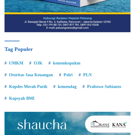
Tag Populer
UMKM
OJK
kemenkopukm
Otoritas Jasa Keuangan
Polri
PLN
Kopdes Merah Putih
kemendag
Prabowo Subianto
Kopsyah BMI