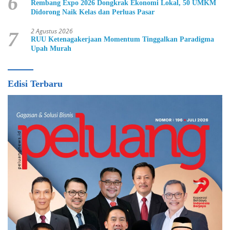
6
Rembang Expo 2026 Dongkrak Ekonomi Lokal, 50 UMKM
Didorong Naik Kelas dan Perluas Pasar
2 Agustus 2026
7
RUU Ketenagakerjaan Momentum Tinggalkan Paradigma
Upah Murah
Edisi Terbaru