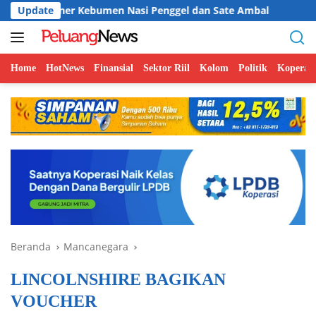
Langsung
er Kebumen Nasi Penggel dan Sate Ambal
Update
Tak Ramah Disab
ke
konten
Home
HotNews
Finansial
Sektor Riil
Kolom
Politik
Koperasi
Beranda
Mancanegara
LINCOLNSHIRE BAGIKAN
VOUCHER