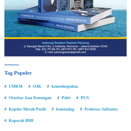
Tag Populer
UMKM
OJK
kemenkopukm
Otoritas Jasa Keuangan
Polri
PLN
Kopdes Merah Putih
kemendag
Prabowo Subianto
Kopsyah BMI