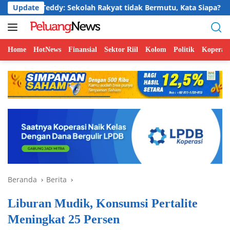
Langsung
Teddy: Sekolah Rakyat tidak Bermutu, Kata Siapa?
Update
Jelaj
ke
konten
Home
HotNews
Finansial
Sektor Riil
Kolom
Politik
Koperasi
Beranda
Berita
Liburan Mudik, Konsumsi Pertalite
Meningkat 25 Persen