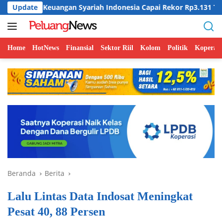
Langsung
euangan Syariah Indonesia Capai Rekor Rp3.131 Triliun pada 202
Update
ke
konten
Home
HotNews
Finansial
Sektor Riil
Kolom
Politik
Koperasi
Beranda
Berita
Lalu Lintas Data Indosat Meningkat
Pesat 40, 88 Persen