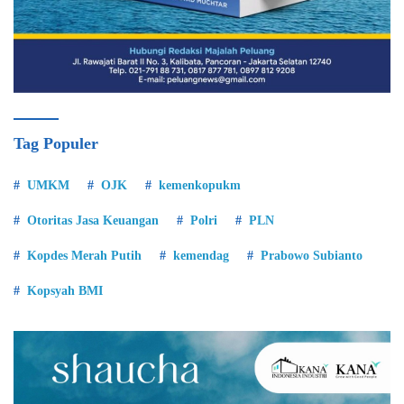
Tag Populer
UMKM
OJK
kemenkopukm
Otoritas Jasa Keuangan
Polri
PLN
Kopdes Merah Putih
kemendag
Prabowo Subianto
Kopsyah BMI