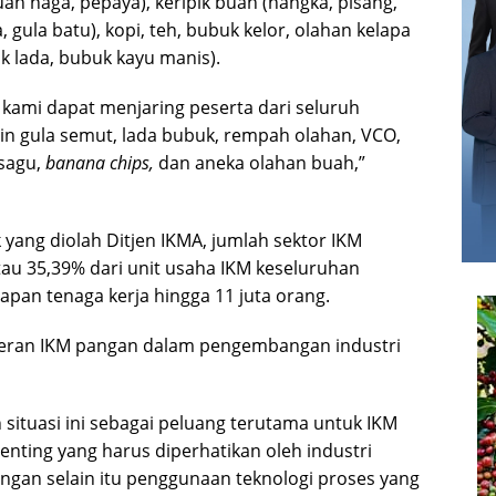
ah naga, pepaya), keripik buah (nangka, pisang,
, gula batu), kopi, teh, bubuk kelor, olahan kelapa
 lada, bubuk kayu manis).
kami dapat menjaring peserta dari seluruh
in gula semut, lada bubuk, rempah olahan, VCO,
 sagu,
banana chips,
dan aneka olahan buah,”
 yang diolah Ditjen IKMA, jumlah sektor IKM
tau 35,39% dari unit usaha IKM keseluruhan
apan tenaga kerja hingga 11 juta orang.
 peran IKM pangan dalam pengembangan industri
ituasi ini sebagai peluang terutama untuk IKM
enting yang harus diperhatikan oleh industri
gan selain itu penggunaan teknologi proses yang