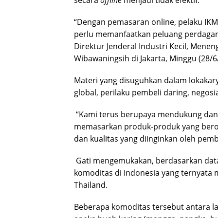
secara
offline
menjadi tidak efektif.
“Dengan pemasaran online, pelaku IKM
perlu memanfaatkan peluang perdag
Direktur Jenderal Industri Kecil, Mene
Wibawaningsih di Jakarta, Minggu (28/6
Materi yang disuguhkan dalam lokakary
global, perilaku pembeli daring, negosi
“Kami terus berupaya mendukung da
memasarkan produk-produk yang beror
dan kualitas yang diinginkan oleh pembe
Gati mengemukakan, berdasarkan data 
komoditas di Indonesia yang ternyata m
Thailand.
Beberapa komoditas tersebut antara la