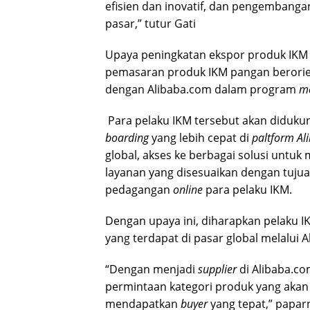
efisien dan inovatif, dan pengemban
pasar,” tutur Gati
Upaya peningkatan ekspor produk IKM 
pemasaran produk IKM pangan berorien
dengan Alibaba.com dalam program
m
Para pelaku IKM tersebut akan didukun
boarding
yang lebih cepat di
paltform A
global, akses ke berbagai solusi untu
layanan yang disesuaikan dengan tujua
pedagangan
online
para pelaku IKM.
Dengan upaya ini, diharapkan pelaku
yang terdapat di pasar global melalui 
“Dengan menjadi
supplier
di Alibaba.c
permintaan kategori produk yang akan
mendapatkan
buyer
yang tepat,” papar