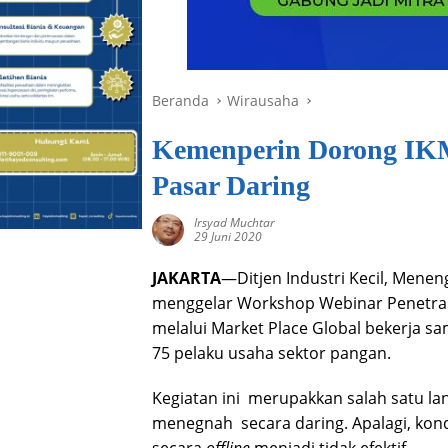
Beranda
Wirausaha
Kemenperin Dorong IK
Pasar Daring
Irsyad Muchtar
29 Juni 2020
JAKARTA
—Ditjen Industri Kecil, Mene
menggelar Workshop Webinar Penetras
melalui Market Place Global bekerja s
75 pelaku usaha sektor pangan.
Kegiatan ini merupakkan salah satu l
menegnah secara daring. Apalagi, kon