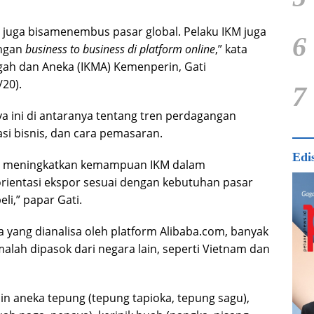
 juga bisamenembus pasar global. Pelaku IKM juga
6
angan
business to business di platform online
,” kata
ngah dan Aneka (IKMA) Kemenperin, Gati
/20).
7
a ini di antaranya tentang tren perdagangan
asi bisnis, dan cara pemasaran.
Edi
n meningkatkan kemampuan IKM dalam
ientasi ekspor sesuai dengan kebutuhan pasar
li,” papar Gati.
yang dianalisa oleh platform Alibaba.com, banyak
alah dipasok dari negara lain, seperti Vietnam dan
in aneka tepung (tepung tapioka, tepung sagu),