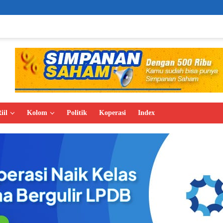
Demak Expo 2
iil
Kolom
Politik
Koperasi
Index