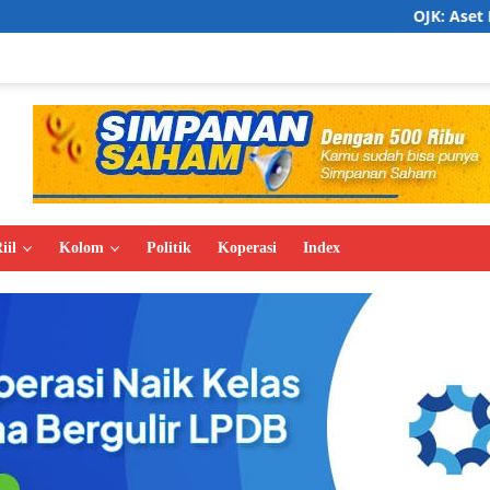
OJK: Aset Keuangan Syari
iil
Kolom
Politik
Koperasi
Index