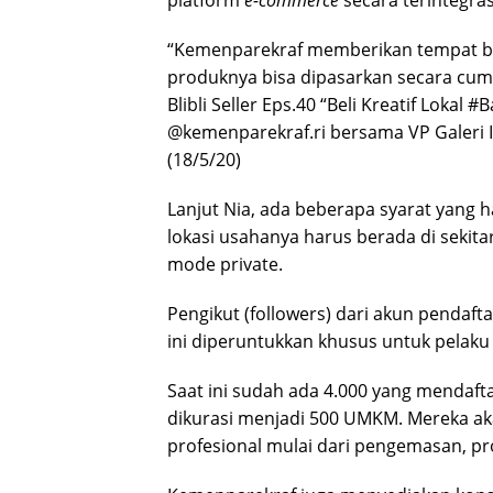
platform
e-commerce
secara terintegras
“Kemenparekraf memberikan tempat bagi
produknya bisa dipasarkan secara cum
Blibli Seller Eps.40 “Beli Kreatif Loka
@kemenparekraf.ri bersama VP Galeri I
(18/5/20)
Lanjut Nia, ada beberapa syarat yang ha
lokasi usahanya harus berada di sekita
mode private.
Pengikut (followers) dari akun pendafta
ini diperuntukkan khusus untuk pelaku e
Saat ini sudah ada 4.000 yang mendaft
dikurasi menjadi 500 UMKM. Mereka a
profesional mulai dari pengemasan, pr