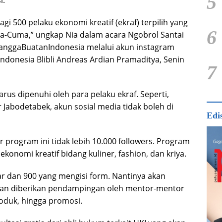
5
i.
 500 pelaku ekonomi kreatif (ekraf) terpilih yang
6
a-Cuma,” ungkap Nia dalam acara Ngobrol Santai
l #BanggaBuatanIndonesia melalui akun instagram
ndonesia Blibli Andreas Ardian Pramaditya, Senin
7
rus dipenuhi oleh para pelaku ekraf. Seperti,
r Jabodetabek, akun sosial media tidak boleh di
Edi
r program ini tidak lebih 10.000 followers. Program
konomi kreatif bidang kuliner, fashion, dan kriya.
ar dan 900 yang mengisi form. Nantinya akan
kan diberikan pendampingan oleh mentor-mentor
oduk, hingga promosi.