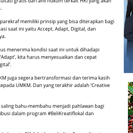
tasi gratis dari ahli hukum terkait HKI yang akan
.
rekraf memiliki prinsip yang bisa diterapkan bagi
i saat ini yaitu Accept, Adapt, Digital, dan
ya.
rus menerima kondisi saat ini untuk dihadapi
‘Adapt’, kita harus menyesuaikan dan cepat
ital’.
MKM juga segera bertransformasi dan terima kasih
kepada UMKM. Dan yang terakhir adalah ‘Creative
 saling bahu-membahu menjadi pahlawan bagi
ibusi dalam program #BeliKreatiflokal dan