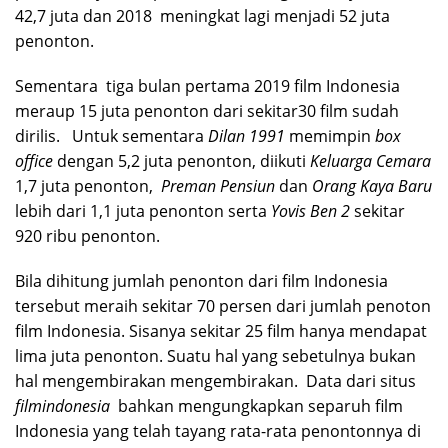
42,7 juta dan 2018 meningkat lagi menjadi 52 juta
penonton.
Sementara tiga bulan pertama 2019 film Indonesia
meraup 15 juta penonton dari sekitar30 film sudah
dirilis. Untuk sementara
Dilan 1991
memimpin
box
office
dengan 5,2 juta penonton, diikuti
Keluarga Cemara
1,7 juta penonton,
Preman Pensiun
dan
Orang Kaya Baru
lebih dari 1,1 juta penonton serta
Yovis Ben 2
sekitar
920 ribu penonton.
Bila dihitung jumlah penonton dari film Indonesia
tersebut meraih sekitar 70 persen dari jumlah penoton
film Indonesia. Sisanya sekitar 25 film hanya mendapat
lima juta penonton. Suatu hal yang sebetulnya bukan
hal mengembirakan mengembirakan. Data dari situs
filmindonesia
bahkan mengungkapkan separuh film
Indonesia yang telah tayang rata-rata penontonnya di