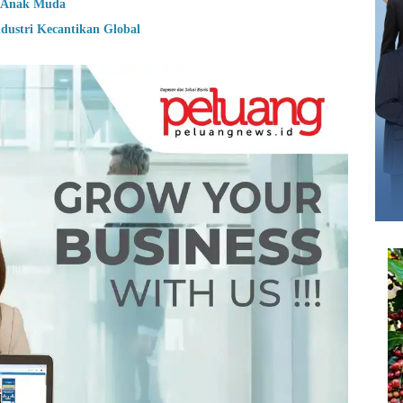
n Anak Muda
dustri Kecantikan Global