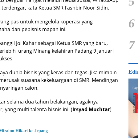
5
us bergulir hangat melalui media sosial, WhattsApp
terdengar, kata Ketua SMR Fashbir Noor Sidin.
6
yang pas untuk mengelola koperasi yang
aha dan pebisnis mapan ini.
7
panggil Joi Kahar sebagai Ketua SMR yang baru,
erlebih urang Minang kelahiran Padang 9 Januari
ukses.
Edi
saya dunia bisnis yang keras dan tegas. Jika mimpin
 merusak suasana kekeluargaan di SMR. Mendingan
penyaringan calon.
tar selama dua tahun belakangan, agaknya
yang multi talenta bisnis ini. (
Irsyad Muchtar
)
Miraino Hikari ke Jepang