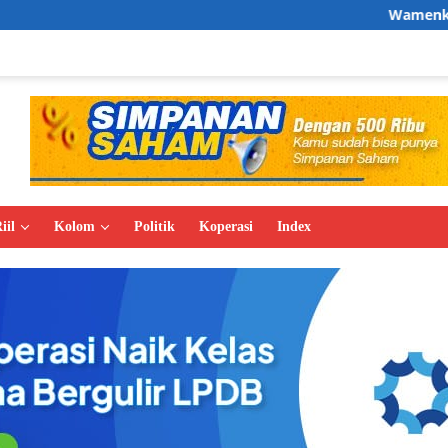
Wamenkop Melepas 86
iil
Kolom
Politik
Koperasi
Index