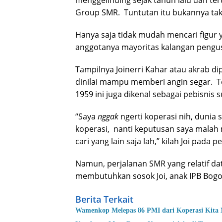
menggelinding sejak tahun lalu dan ter
Group SMR. Tuntutan itu bukannya tak 
Hanya saja tidak mudah mencari figur 
anggotanya mayoritas kalangan pengus
Tampilnya Joinerri Kahar atau akrab di
dinilai mampu memberi angin segar. T
1959 ini juga dikenal sebagai pebisnis s
“Saya
nggak
ngerti koperasi nih, dunia 
koperasi, nanti keputusan saya malah
cari yang lain saja lah,” kilah Joi pada 
Namun, perjalanan SMR yang relatif da
membutuhkan sosok Joi, anak IPB Bogor, 
Berita Terkait
Wamenkop Melepas 86 PMI dari Koperasi Kita 