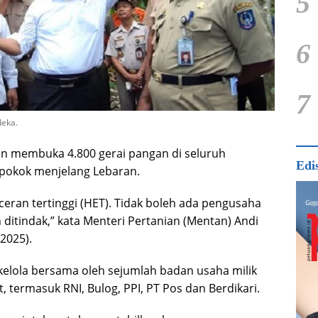
5
6
7
deka.
an membuka 4.800 gerai pangan di seluruh
Edi
pokok menjelang Lebaran.
eran tertinggi (HET). Tidak boleh ada pengusaha
n ditindak,” kata Menteri Pertanian (Mentan) Andi
2025).
ikelola bersama oleh sejumlah badan usaha milik
 termasuk RNI, Bulog, PPI, PT Pos dan Berdikari.