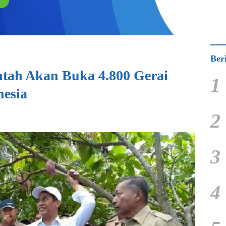
Ber
ntah Akan Buka 4.800 Gerai
1
nesia
2
3
4