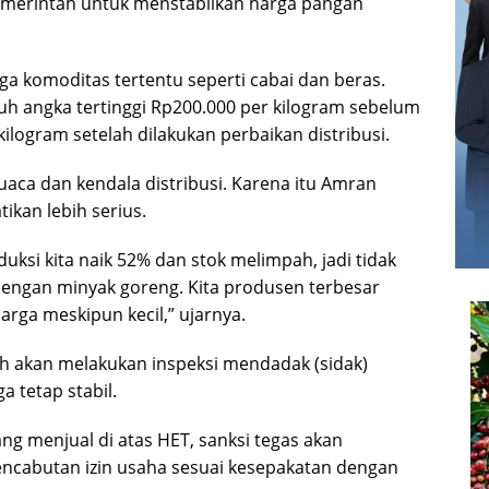
merintah untuk menstabilkan harga pangan
ga komoditas tertentu seperti cabai dan beras.
uh angka tertinggi Rp200.000 per kilogram sebelum
ilogram setelah dilakukan perbaikan distribusi.
uaca dan kendala distribusi. Karena itu Amran
ikan lebih serius.
duksi kita naik 52% dan stok melimpah, jadi tidak
 dengan minyak goreng. Kita produsen terbesar
arga meskipun kecil,” ujarnya.
 akan melakukan inspeksi mendadak (sidak)
 tetap stabil.
ng menjual di atas HET, sanksi tegas akan
encabutan izin usaha sesuai kesepakatan dengan