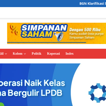
BGN Klarifikasi Soal Pembukaan 13.
iil
Kolom
Politik
Koperasi
Index