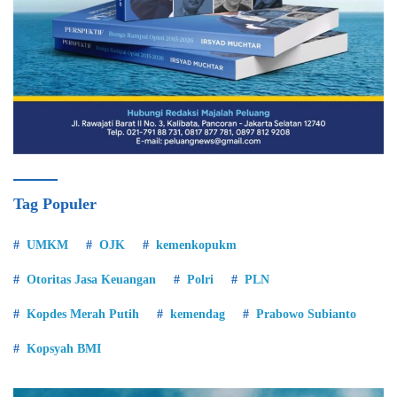
Tag Populer
UMKM
OJK
kemenkopukm
Otoritas Jasa Keuangan
Polri
PLN
Kopdes Merah Putih
kemendag
Prabowo Subianto
Kopsyah BMI