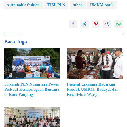
sustainable fashion
TJSL PLN
tuban
UMKM batik
Baca Juga
Srikandi PLN Nusantara Power
Festival Cikajang Hadirkan
Perkuat Kesiapsiagaan Bencana
Produk UMKM, Budaya, dan
di Koto Panjang
Kreativitas Warga