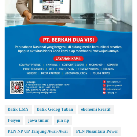
Batik EMY
Batik Gedog Tuban
ekonomi kreatif
Fesyen
jawa timur
pln np
PLN NP UP Tanjung Awar-Awar
PLN Nusantara Power