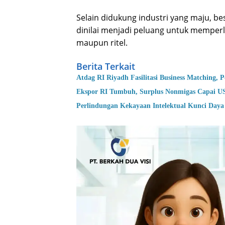
Selain didukung industri yang maju, b
dinilai menjadi peluang untuk memperl
maupun ritel.
Berita Terkait
Atdag RI Riyadh Fasilitasi Business Matching, 
Ekspor RI Tumbuh, Surplus Nonmigas Capai US
Perlindungan Kekayaan Intelektual Kunci Daya 