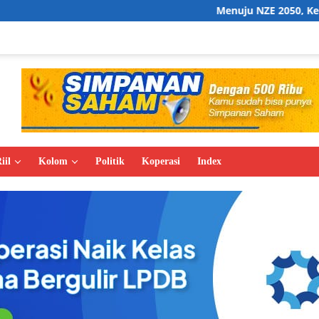
Menuju NZE 2050, Kemenperin Perkuat In
iil
Kolom
Politik
Koperasi
Index