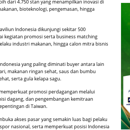
bih dari 4.750 stan yang menampilkan inovasi di
makanan, bioteknologi, pengemasan, hingga
iliun Indonesia dikunjungi sekitar 500
i kegiatan promosi serta business matching
 pelaku industri makanan, hingga calon mitra bisnis
donesia yang paling diminati buyer antara lain
ari, makanan ringan sehat, saus dan bumbu
at, serta gula kelapa sagu.
an memperkuat promosi perdagangan melalui
misi dagang, dan pengembangan kemitraan
epentingan di Taiwan.
buka akses pasar yang semakin luas bagi pelaku
kspor nasional, serta memperkuat posisi Indonesia