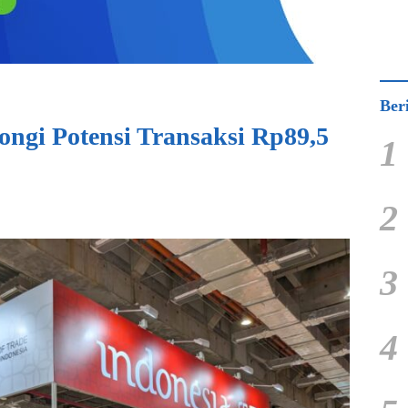
Ber
ngi Potensi Transaksi Rp89,5
1
2
3
4