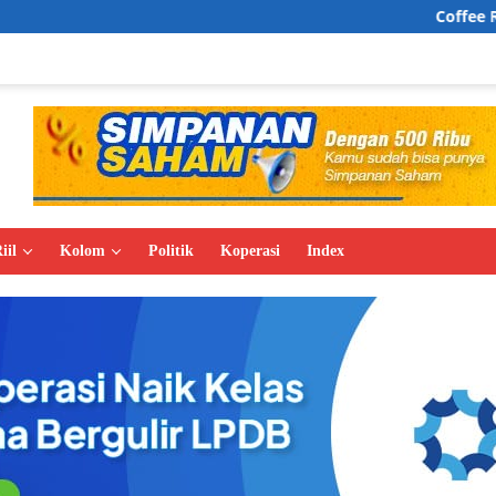
Coffee Rave, Wajah Baru
iil
Kolom
Politik
Koperasi
Index