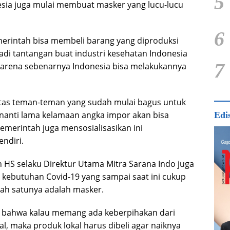
5
onesia juga mulai membuat masker yang lucu-lucu
6
merintah bisa membeli barang yang diproduksi
 jadi tantangan buat industri kesehatan Indonesia
7
 karena sebenarnya Indonesia bisa melakukannya
vitas teman-teman yang sudah mulai bagus untuk
 nanti lama kelamaan angka impor akan bisa
Edi
merintah juga mensosialisasikan ini
ndiri.
 HS selaku Direktur Utama Mitra Sarana Indo juga
kebutuhan Covid-19 yang sampai saat ini cukup
lah satunya adalah masker.
i, bahwa kalau memang ada keberpihakan dari
, maka produk lokal harus dibeli agar naiknya