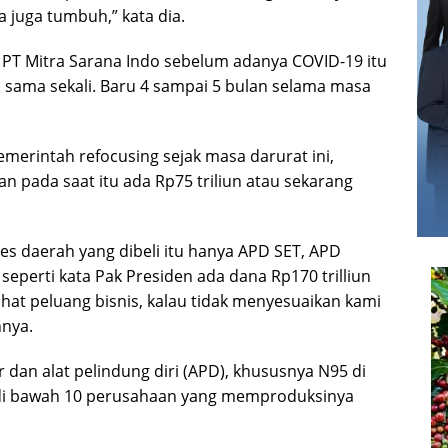
a juga tumbuh,” kata dia.
PT Mitra Sarana Indo sebelum adanya COVID-19 itu
n sama sekali. Baru 4 sampai 5 bulan selama masa
erintah refocusing sejak masa darurat ini,
n pada saat itu ada Rp75 triliun atau sekarang
kes daerah yang dibeli itu hanya APD SET, APD
eperti kata Pak Presiden ada dana Rp170 trilliun
ihat peluang bisnis, kalau tidak menyesuaikan kami
hnya.
r dan alat pelindung diri (APD), khususnya N95 di
 di bawah 10 perusahaan yang memproduksinya