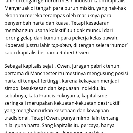
lahir di tengah gemuruh mesin industri kaum kapitalis.
Menyeruak di tengah para buruh miskin, yang hak-hak
ekonomi mereka terampas oleh maruknya para
penyembah harta dan kuasa. Tetapi kesadaran
membangun usaha kolektif itu tidak muncul dari
lorong gelap dan kumuh para pekerja kelas bawah.
Koperasi justru lahir
top-down
, di tengah selera ‘humor’
kaum kapitalis bernama Robert Owen.
Sebagai kapitalis sejati, Owen, juragan pabrik tenun
pertama di Manchester itu mestinya mengusung posisi
harta di tempat tertinggi, karena kekayaan menjadi
simbol kesuksesan dan kepuasan individu. Itu
sebabnya, kata Francis Fukuyama, kapitalisme
seringkali merupakan kekuatan-kekuatan destruktif
yang menghancurkan kesetiaan dan kewajiban
tradisional. Tetapi Owen, punya mimpi lain tentang
nilai guna harta. Sang kapitalis itu percaya, hanya
dengan cara berkoperasi, kemanusiaan bisa