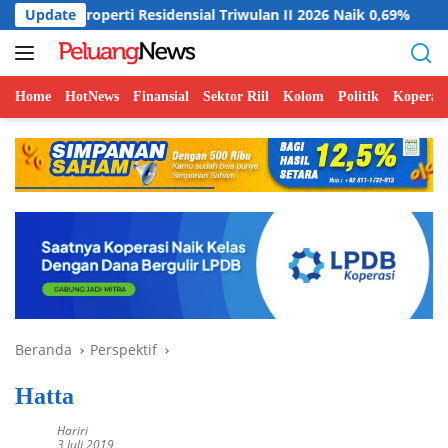
Langsung
rti Residensial Triwulan II 2026 Naik 0,69%
Update
Indonesia Do
ke
konten
Home
HotNews
Finansial
Sektor Riil
Kolom
Politik
Koperasi
Beranda
Perspektif
Hatta
Hariri
3 Juli 2019