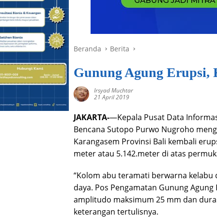
Beranda
Berita
Gunung Agung Erupsi, 
Irsyad Muchtar
21 April 2019
JAKARTA-
—Kepala Pusat Data Informa
Bencana Sutopo Purwo Nugroho men
Karangasem Provinsi Bali kembali erups
meter atau 5.142.meter di atas permuk
“Kolom abu teramati berwarna kelabu d
daya. Pos Pengamatan Gunung Agung
amplitudo maksimum 25 mm dan durasi s
keterangan tertulisnya.