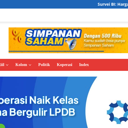
Survei BI: Harga Properti Residens
iil
Kolom
Politik
Koperasi
Index