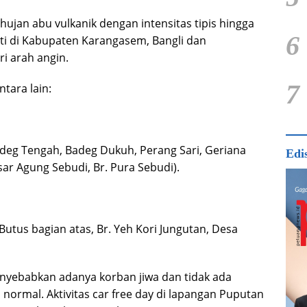
jan abu vulkanik dengan intensitas tipis hingga
6
rti di Kabupaten Karangasem, Bangli dan
i arah angin.
7
tara lain:
adeg Tengah, Badeg Dukuh, Perang Sari, Geriana
Edi
r Agung Sebudi, Br. Pura Sebudi).
.Butus bagian atas, Br. Yeh Kori Jungutan, Desa
enyebabkan adanya korban jiwa dan tidak ada
 normal. Aktivitas car free day di lapangan Puputan