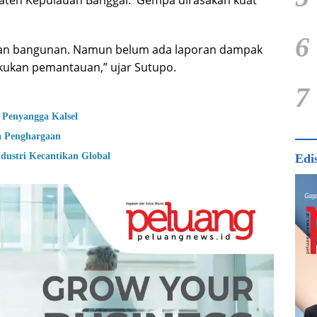
upaten Kepulauan Banggai. Gempa dirasakan kuat
6
dan bangunan. Namun belum ada laporan dampak
kukan pemantauan,” ujar Sutupo.
7
 Penyangga Kalsel
a Penghargaan
dustri Kecantikan Global
Edi