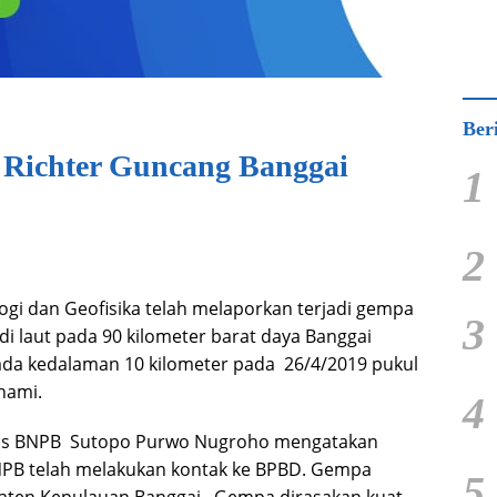
Ber
 Richter Guncang Banggai
1
2
gi dan Geofisika telah melaporkan terjadi gempa
3
di laut pada 90 kilometer barat daya Banggai
ada kedalaman 10 kilometer pada 26/4/2019 pukul
nami.
4
mas BNPB Sutopo Purwo Nugroho mengatakan
NPB telah melakukan kontak ke BPBD. Gempa
5