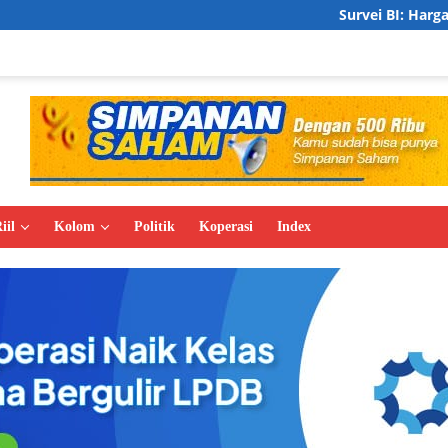
Survei BI: Harga Properti Residens
iil
Kolom
Politik
Koperasi
Index